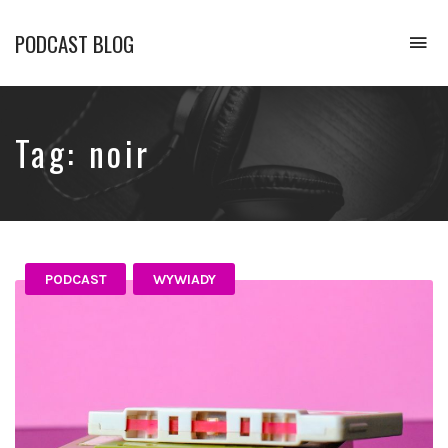
PODCAST BLOG
To
na
Opowiadamy
o
podcastach
Tag:
noir
PODCAST
WYWIADY