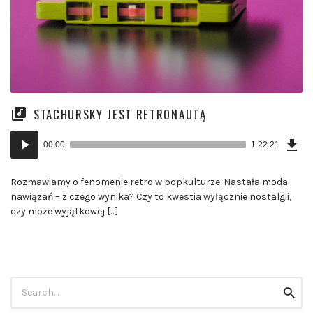
STACHURSKY JEST RETRONAUTĄ
Ścią
Odtwarzacz
odc
00:00
1:22:21
(11
plików
MB)
dźwiękowych
Rozmawiamy o fenomenie retro w popkulturze. Nastała moda
nawiązań – z czego wynika? Czy to kwestia wyłącznie nostalgii,
czy może wyjątkowej […]
Szukaj:
szuka