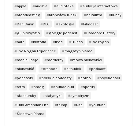
apple
audible
audioteka
audycja internetowa
broadcasting
bronisław rudzki
brutalizm
bundy
Dan Carlin
DLC
ekologia
Filmcast
glupiowyszlo
google podcast
Hardcore History
hate
historia
iPod
iTunes
joe rogan
Joe Rogan Experience
magazyn pismo
manipulacje
mordercy
mowa nienawiści
nienawiść
orpheon
piłsudski
podcast
podcasty
polskie podcasty
porno
psychopaci
retro
smog
soundcloud
spotify
stachursky
statystyki
symetryzm
This Amercian Life
trump
usa
youtube
Śledztwo Pisma