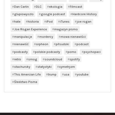
Dan Carlin
DLC
ekologia
Filmcast
glupiowyszlo
google podcast
Hardcore History
hate
historia
iPod
iTunes
joe rogan
Joe Rogan Experience
magazyn pismo
manipulacje
mordercy
mowa nienawiści
nienawiść
orpheon
piłsudski
podcast
podcasty
polskie podcasty
porno
psychopaci
retro
smog
soundcloud
spotify
stachursky
statystyki
symetryzm
This Amercian Life
trump
usa
youtube
Śledztwo Pisma