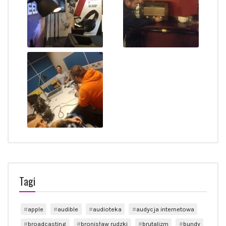
Tagi
apple
audible
audioteka
audycja internetowa
broadcasting
bronisław rudzki
brutalizm
bundy