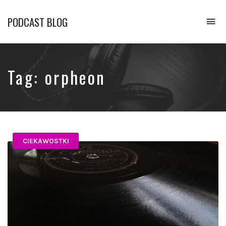
PODCAST BLOG
To
na
Opowiadamy
o
podcastach
Tag:
orpheon
CIEKAWOSTKI