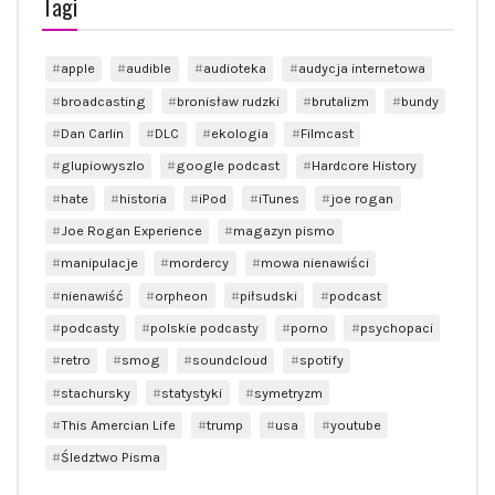
Tagi
apple
audible
audioteka
audycja internetowa
broadcasting
bronisław rudzki
brutalizm
bundy
Dan Carlin
DLC
ekologia
Filmcast
glupiowyszlo
google podcast
Hardcore History
hate
historia
iPod
iTunes
joe rogan
Joe Rogan Experience
magazyn pismo
manipulacje
mordercy
mowa nienawiści
nienawiść
orpheon
piłsudski
podcast
podcasty
polskie podcasty
porno
psychopaci
retro
smog
soundcloud
spotify
stachursky
statystyki
symetryzm
This Amercian Life
trump
usa
youtube
Śledztwo Pisma