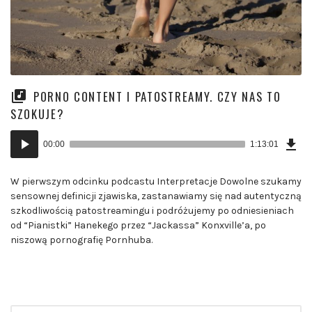
PORNO CONTENT I PATOSTREAMY. CZY NAS TO
SZOKUJE?
Ścią
Odtwarzacz
odc
00:00
1:13:01
(10
plików
MB)
dźwiękowych
W pierwszym odcinku podcastu Interpretacje Dowolne szukamy
sensownej definicji zjawiska, zastanawiamy się nad autentyczną
szkodliwością patostreamingu i podróżujemy po odniesieniach
od “Pianistki” Hanekego przez “Jackassa” Konxville’a, po
niszową pornografię Pornhuba.
Szukaj: