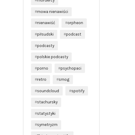
mordercy
mowa nienawiści
nienawiść
orpheon
piłsudski
podcast
podcasty
polskie podcasty
porno
psychopaci
retro
smog
soundcloud
spotify
stachursky
statystyki
symetryzm