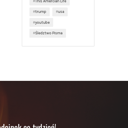
This Amercian Life
trump
usa
youtube
Śledztwo Pisma
dcinek co tydzień!