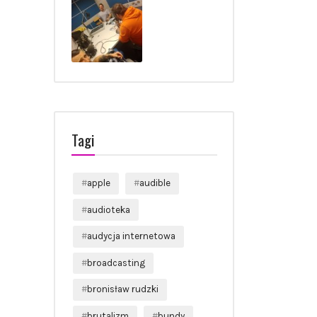
Tagi
apple
audible
audioteka
audycja internetowa
broadcasting
bronisław rudzki
brutalizm
bundy