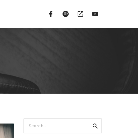
Facebook
Spotify
Google
YouTube
Fanpage
Podcasts
Szukaj:
szukaj