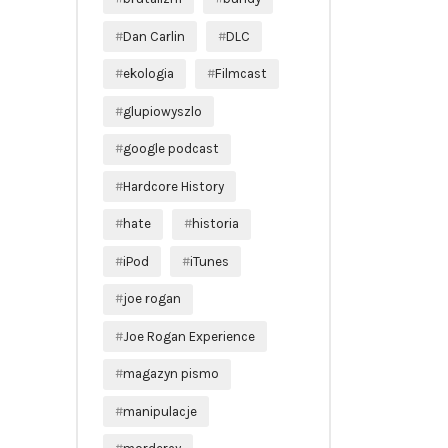
Dan Carlin
DLC
ekologia
Filmcast
glupiowyszlo
google podcast
Hardcore History
hate
historia
iPod
iTunes
joe rogan
Joe Rogan Experience
magazyn pismo
manipulacje