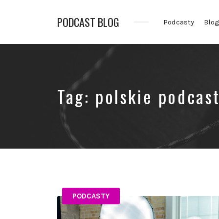
PODCAST BLOG
Podcasty
Blo
Opowiadamy
o
podcastach
Tag:
polskie podcas
PODCASTY