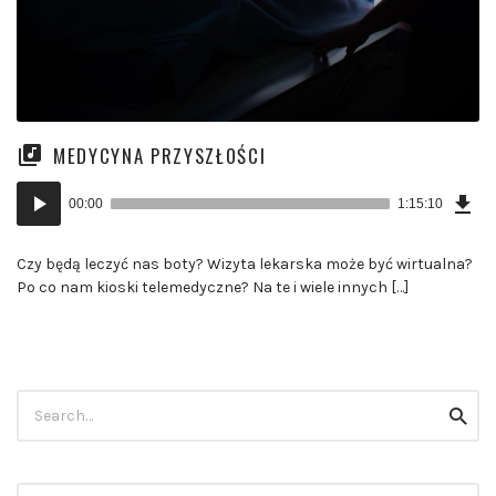
MEDYCYNA PRZYSZŁOŚCI
Ścią
Odtwarzacz
odc
00:00
1:15:10
(41
plików
MB)
dźwiękowych
Czy będą leczyć nas boty? Wizyta lekarska może być wirtualna?
Po co nam kioski telemedyczne? Na te i wiele innych […]
Szukaj:
szuka