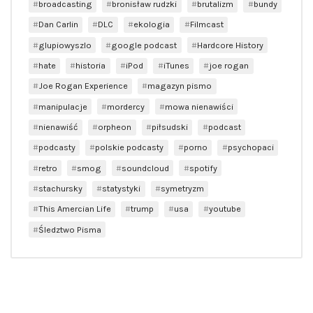
broadcasting
bronisław rudzki
brutalizm
bundy
Dan Carlin
DLC
ekologia
Filmcast
glupiowyszlo
google podcast
Hardcore History
hate
historia
iPod
iTunes
joe rogan
Joe Rogan Experience
magazyn pismo
manipulacje
mordercy
mowa nienawiści
nienawiść
orpheon
piłsudski
podcast
podcasty
polskie podcasty
porno
psychopaci
retro
smog
soundcloud
spotify
stachursky
statystyki
symetryzm
This Amercian Life
trump
usa
youtube
Śledztwo Pisma