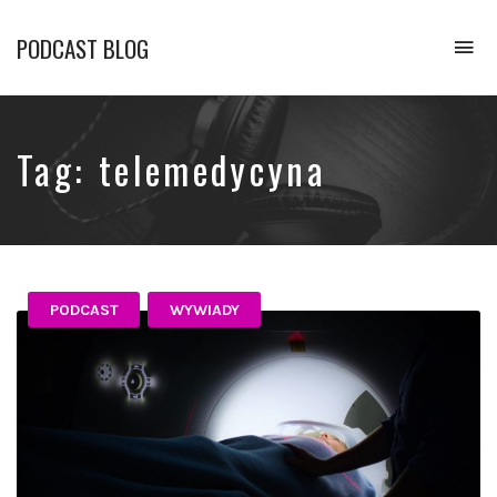
PODCAST BLOG
To
na
Opowiadamy
o
podcastach
Tag:
telemedycyna
PODCAST
WYWIADY