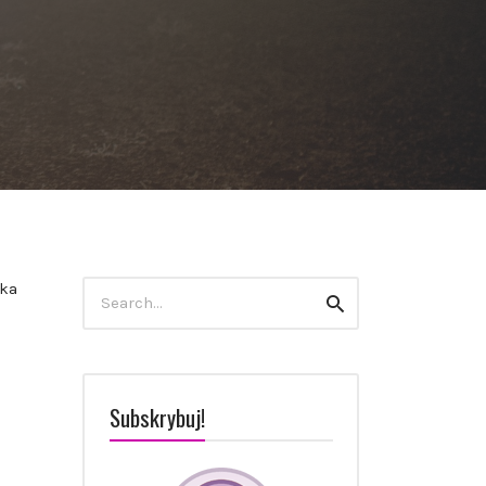
Szukaj:
nka
szukaj
Subskrybuj!