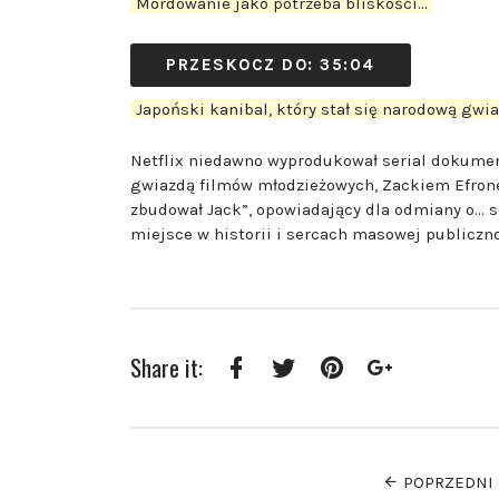
Mordowanie jako potrzeba bliskości…
PRZESKOCZ DO: 35:04
Japoński kanibal, który stał się narodową gwia
Netflix niedawno wyprodukował serial dokument
gwiazdą filmów młodzieżowych, Zackiem Efronem 
zbudował Jack”, opowiadający dla odmiany o… s
miejsce w historii i sercach masowej publiczn
Share it:
Facebook
Twitter
Pinterest
Google+
POPRZEDNI