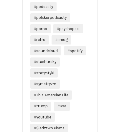
podcasty
polskie podcasty
porno
psychopaci
retro
smog
soundcloud
spotify
stachursky
statystyki
symetryzm
This Amercian Life
trump
usa
youtube
Śledztwo Pisma