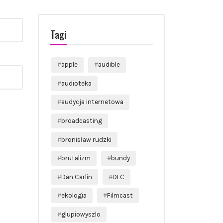
Tagi
apple
audible
audioteka
audycja internetowa
broadcasting
bronisław rudzki
brutalizm
bundy
Dan Carlin
DLC
ekologia
Filmcast
glupiowyszlo