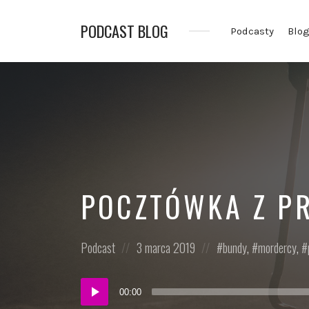
PODCAST BLOG
Podcasty
Blo
Opowiadamy
o
podcastach
POCZTÓWKA Z P
Posted
Posted
Posted
Podcast
3 marca 2019
bundy
,
mordercy
,
in:
on
in:
Odtwarzacz
00:00
plików