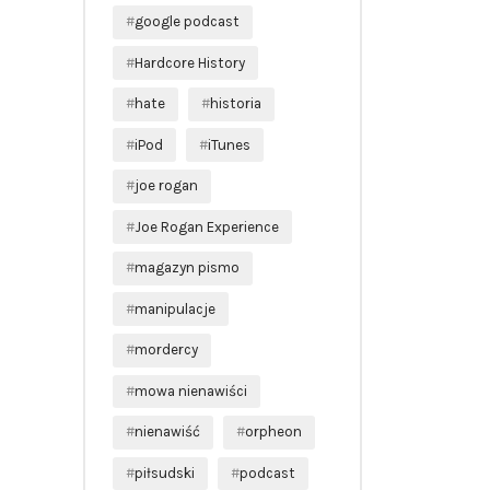
google podcast
Hardcore History
hate
historia
iPod
iTunes
joe rogan
Joe Rogan Experience
magazyn pismo
manipulacje
mordercy
mowa nienawiści
nienawiść
orpheon
piłsudski
podcast