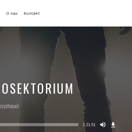
g
O nas
Kontakt
ROSEKTORIUM
psychopaci
Ściągnij
odcinek
1:21:51
(112,4
MB)