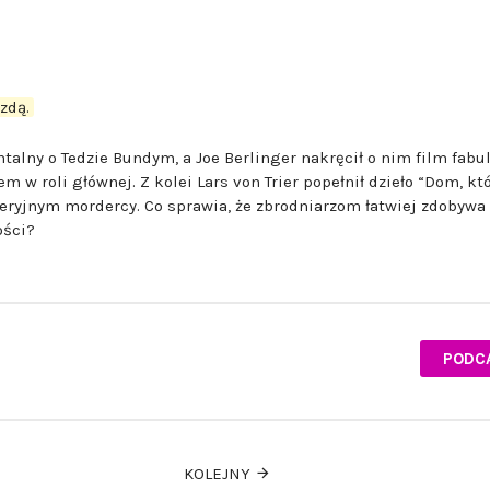
zdą.
alny o Tedzie Bundym, a Joe Berlinger nakręcił o nim film fabul
w roli głównej. Z kolei Lars von Trier popełnił dzieło “Dom, kt
eryjnym mordercy. Co sprawia, że zbrodniarzom łatwiej zdobywa 
ości?
PODC
KOLEJNY