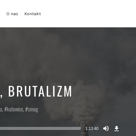
g
O nas
Kontakt
, BRUTALIZM
ia
,
katowice
,
smog
Ściągnij
odcinek
1:13:40
(101,2
MB)