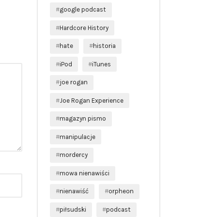
google podcast
Hardcore History
hate
historia
iPod
iTunes
joe rogan
Joe Rogan Experience
magazyn pismo
manipulacje
mordercy
mowa nienawiści
nienawiść
orpheon
piłsudski
podcast