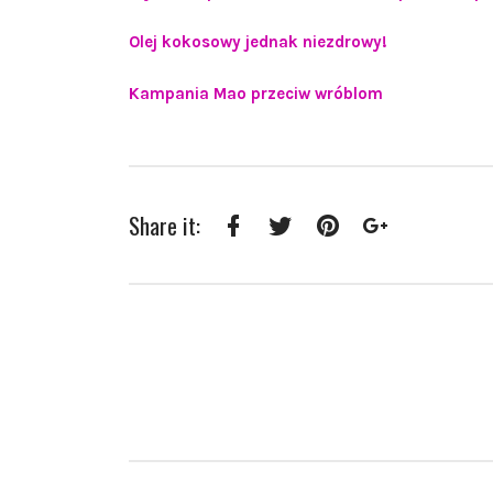
Olej kokosowy jednak niezdrowy!
Kampania Mao przeciw wróblom
Share it:
Facebook
Twitter
Pinterest
Google+