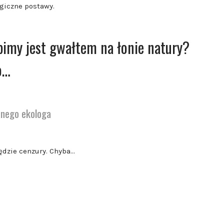
giczne postawy.
bimy jest gwałtem na łonie natury?
o…
anego ekologa
będzie cenzury. Chyba…