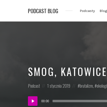
PODCAST BLOG
Podcasty
Blo
Opowiadamy
o
podcastach
SMOG, KATOWICE
Posted
Posted
Posted
Podcast
1 stycznia 2019
brutalizm
,
ekolog
in:
on
in:
Odtwarzacz
00:00
plików