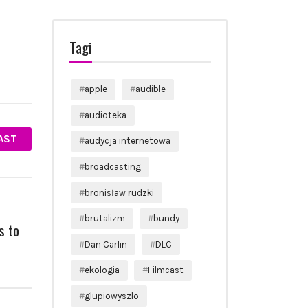
Tagi
apple
audible
audioteka
AST
audycja internetowa
broadcasting
bronisław rudzki
brutalizm
bundy
s to
Dan Carlin
DLC
ekologia
Filmcast
glupiowyszlo