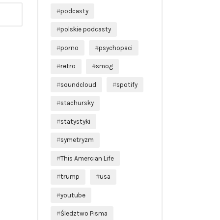
podcasty
polskie podcasty
porno
psychopaci
retro
smog
soundcloud
spotify
stachursky
statystyki
symetryzm
This Amercian Life
trump
usa
youtube
Śledztwo Pisma