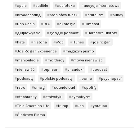
apple
audible
audioteka
audycja internetowa
broadcasting
bronisław rudzki
brutalizm
bundy
Dan Carlin
DLC
ekologia
Filmcast
glupiowyszlo
google podcast
Hardcore History
hate
historia
iPod
iTunes
joe rogan
Joe Rogan Experience
magazyn pismo
manipulacje
mordercy
mowa nienawiści
nienawiść
orpheon
piłsudski
podcast
podcasty
polskie podcasty
porno
psychopaci
retro
smog
soundcloud
spotify
stachursky
statystyki
symetryzm
This Amercian Life
trump
usa
youtube
Śledztwo Pisma