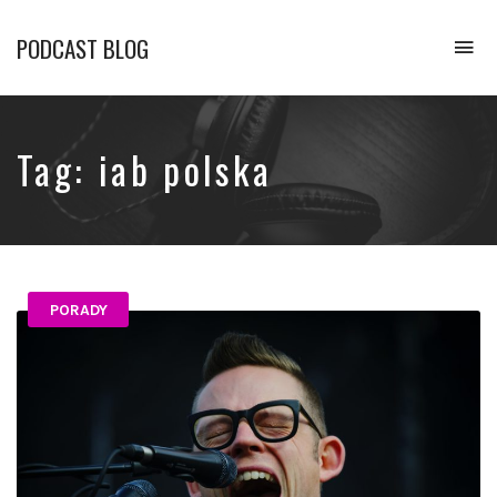
PODCAST BLOG
To
na
Opowiadamy
o
podcastach
Tag:
iab polska
PORADY