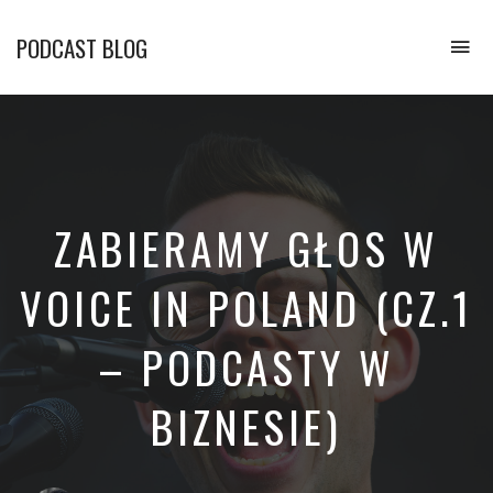
PODCAST BLOG
To
na
Opowiadamy
o
podcastach
ZABIERAMY GŁOS W
VOICE IN POLAND (CZ.1
– PODCASTY W
BIZNESIE)