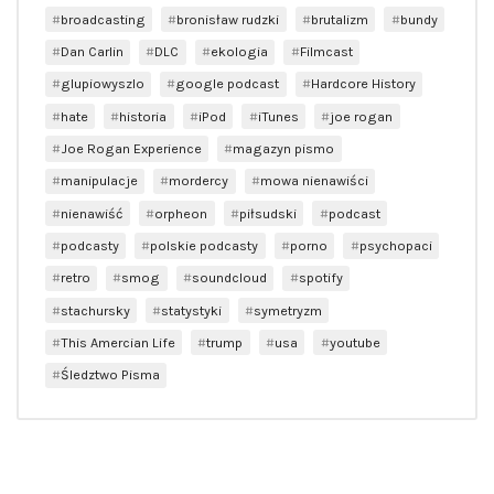
broadcasting
bronisław rudzki
brutalizm
bundy
Dan Carlin
DLC
ekologia
Filmcast
glupiowyszlo
google podcast
Hardcore History
hate
historia
iPod
iTunes
joe rogan
Joe Rogan Experience
magazyn pismo
manipulacje
mordercy
mowa nienawiści
nienawiść
orpheon
piłsudski
podcast
podcasty
polskie podcasty
porno
psychopaci
retro
smog
soundcloud
spotify
stachursky
statystyki
symetryzm
This Amercian Life
trump
usa
youtube
Śledztwo Pisma