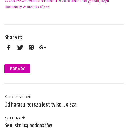
<<<ARTYKUŁ “Voice in Poland 2: Zarabianie na głosie, czyli
podcasty w biznesie”>>>
Share it:
Facebook
Twitter
Pinterest
Google+
PORADY
POPRZEDNI
Od hałasu gorsza jest tylko… cisza.
KOLEJNY
Seul stolicą podcastów