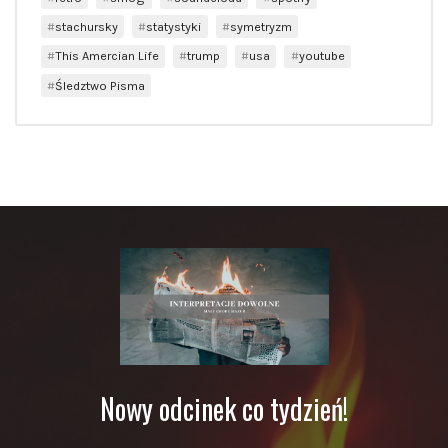
stachursky
statystyki
symetryzm
This Amercian Life
trump
usa
youtube
Śledztwo Pisma
Nowy odcinek co tydzień!