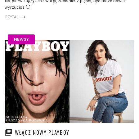
Najpierw zagryziesz wargi, zaciśniesz pięści, być może nawet
wyrzucisz […]
CZYTAJ
NEWSY
WŁĄCZ NOWY PLAYBOY